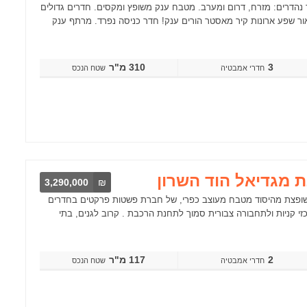
ה חדשה ומבוקשת! דו משפחתי משגע ומודרני. 3 כיווני אוויר נהדרים: מזרח, דרום ומערב. מטבח ענק משופץ ומקסים. חדרים גדולים
ור שפע ארונות קיר מאסטר הורים ענק! חדר כניסה נפרד. מרתף ענק
3
310 מ"ר
שטח הנכס
3,290,000
₪
חוב אשכול, חד סטרי דירת 4 חדרים עורפית, משופצת מהיסוד מטבח מעוצב כפרי, של חברת פשטות פרקטים בחדרים
 קניות ולתחבורה צבורית סמוך לתחנת הרכבת . קרוב לגנים, בתי
2
117 מ"ר
שטח הנכס