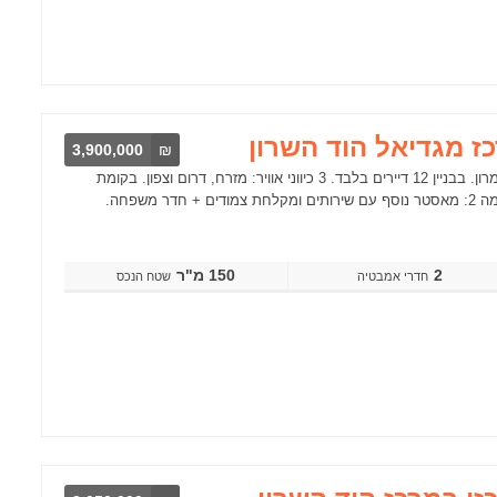
3,900,000
₪
דירת גג 5 חדרים שמורה ומקסימה, ברחוב חד סטרי וירוק. עם נוף מקסים לשומרון. בבניין 12 דיירים בלבד. 3 כיווני אוויר: מזרח, דרום וצפון. בקומת
הכניסה 2 חדרי שינה ו 2 שירותים ומקלחת. בקומת הכניסה מרפסת שמש. בקומה 2: מאסטר נוסף עם שירותים ומקלחת צמודים + חדר משפחה.
2
150 מ"ר
שטח הנכס