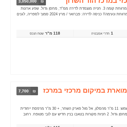
3,050,000
₪
דירת 4 חדרים ברחוב ללא מוצא ברחוב מבוקש במרכז העיר. בניין חדיש 4 חד' מרווחת קומה 3. חנייה מוצמדת לדירה ממ"ד, מחסן גדול. שפע ארונות
קיר מרפסת שמש מתוקה חלונות זיגוג כפול דלתות פנדור מאסטר הורים ענק. מרווחת ונעימה!! כניסה לדירה: פברואר / מרץ 2024 סמוך לספריה, לגנים
1
118 מ"ר
שטח הנכס
מרווחת ומוארת במיקום מרכזי במרכז
7,700
₪
דירת 4 חדרים ברחוב הכי מבוקש בעיר. נוף פתוח וירוק מכל חלון. 2 מרפסות שמש: 11 מ"ר מהסלון, אל מול פארק השחר, + 30 מ"ר מרפסת ייחודית
 לובי מטופח. רחוב