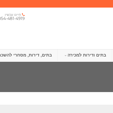
חייגו עכשיו
054-481-4919
בתים ודירות למכירה
בתים, דירות, מסחרי להשכר