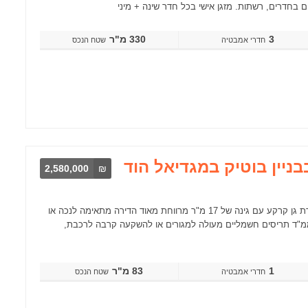
3
330 מ"ר
שטח הנכס
ת בבניין בוטיק במגדיאל הוד
2,580,000
₪
דירת גן חדישה (דירת קבלן) מוארת ומאד מרווחת בבניין בוטיק שעבר תמ"א דירת גן קרקע עם גינה של 17 מ"ר מרווחת מאוד הדירה מתאימה לנכה או
ממ"ד תריסים חשמליים מעולה למגורים או להשקעה קרבה לרכבת,
1
83 מ"ר
שטח הנכס