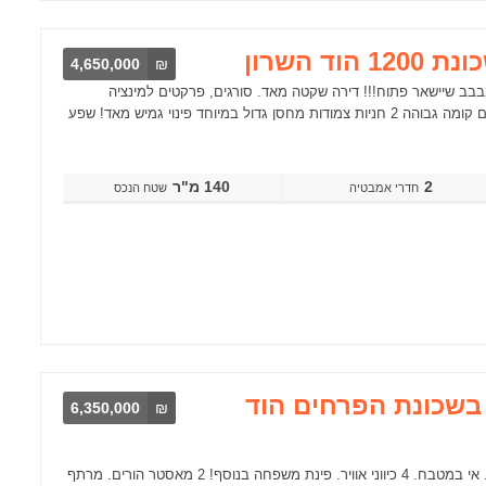
4,650,000
₪
רהיבבבבב שיישאר פתוח!!! דירה שקטה מאד. סורגים, פרקטים למינציה
בחדרים. מטבחי אביבי מושקעים מבנה דירה פונקציונלי מאד 3 כיווני אוויר נדירים קומה גבוהה 2 חניות צמודות מחסן גדול במיוחד פינוי גמיש מאד! שפע
2
140 מ"ר
שטח הנכס
 חדרים ענקיים בשכונת הפרחים הוד
6,350,000
₪
בית נדיר בן 15 שנים בנוי בחצאי מפלסים – סהכ 2 קומות. סלון ומטבח ענקיים. אי במטבח. 4 כיווני אוויר. פינת משפחה בנוסף! 2 מאסטר הורים. מרתף