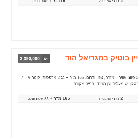
2
115 מ"ר
שטח הנכס
ן בוטיק במגדיאל הוד
3,390,000
₪
דירת דופלקס בבניין בוטיק עם 12 דיירים בלבד. עורפית, שקטה ומוארת מאוד. 3 כיווני אוויר – מזרח, צפון ודרום. 165 מ"ר + גג 2 מרפסות: קומה א – 7
2
165 מ"ר + גג
שטח הנכס