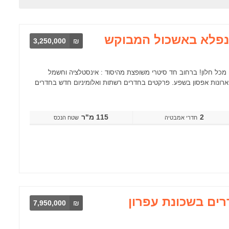
יב נפלא באשכול המבוקש
3,250,000
₪
 מאוד נוף ירוק פתוח מכל חלון! ברחוב חד סיטרי משופצת מהיסוד : אינסטלציה וחשמל
ף תוצרת חוץ! מטבח חדיש מלפני 6 שנים! כולל אי וארונות אפסון בשפע. פרקטים בחדרים רשתות ואלומיניום חדש בחדרים
2
115 מ"ר
שטח הנכס
 דו משפחתי משגע ומואר 9 חדרים בשכונת עפרון
7,950,000
₪