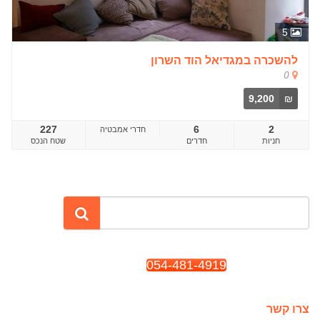
5
להשכרה במגדיאל הוד השרון
0
9,200
₪
227
6
2
חדרים
שטח הנכס
054-481-4919
צרו קשר