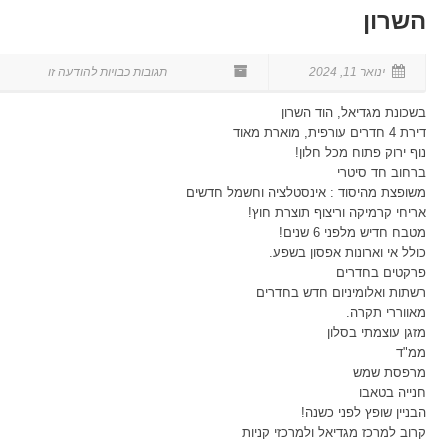
השרון
ינואר 11, 2024
בשכונת מגדיאל, הוד השרון
דירת 4 חדרים עורפית, מוארת מאוד
נוף ירוק פתוח מכל חלון!
ברחוב חד סיטרי
משופצת מהיסוד : אינסטלציה וחשמל חדשים
אריחי קרמיקה וריצוף תוצרת חוץ!
מטבח חדיש מלפני 6 שנים!
כולל אי וארונות אפסון בשפע.
פרקטים בחדרים
רשתות ואלומיניום חדש בחדרים
מאווררי תקרה.
מזגן עוצמתי בסלון
ממ"ד
מרפסת שמש
חנייה בטאבו
הבניין שופץ לפני כשנה!
קרוב למרכז מגדיאל ולמרכזי קניות