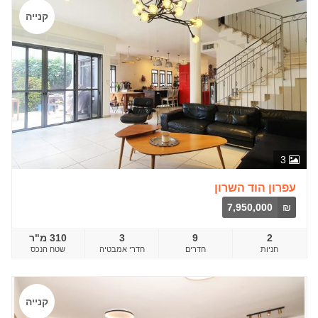
קנייה
3
עפרון הוד השרון
7,950,000
₪
2
9
3
310 מ"ר
חדרים
שטח הנכס
קנייה