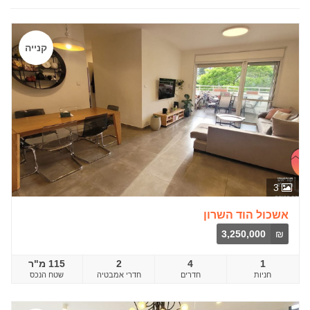
קנייה
3
אשכול הוד השרון
3,250,000
₪
1
4
2
115 מ"ר
חדרים
שטח הנכס