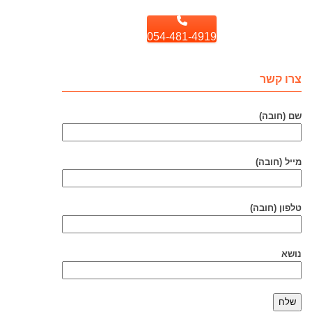
054-481-4919
צרו קשר
שם (חובה)
מייל (חובה)
טלפון (חובה)
נושא