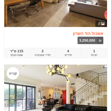
3
אשכול הוד השרון
3,250,000
₪
1
4
2
115 מ"ר
חדרים
שטח הנכס
קנייה