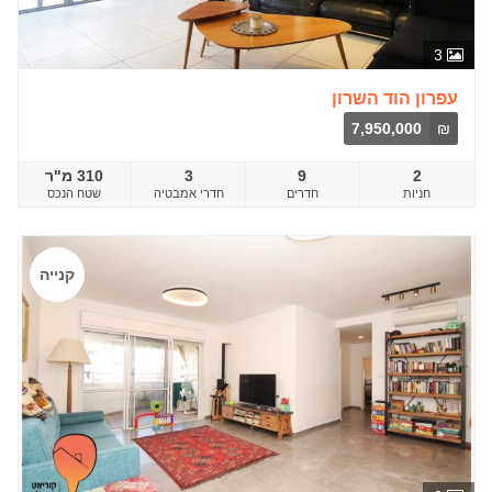
3
עפרון הוד השרון
7,950,000
₪
2
9
3
310 מ"ר
חדרים
שטח הנכס
קנייה