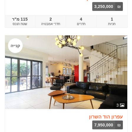
3,250,000
₪
1
4
2
115 מ"ר
חדרים
שטח הנכס
קנייה
3
עפרון הוד השרון
7,950,000
₪