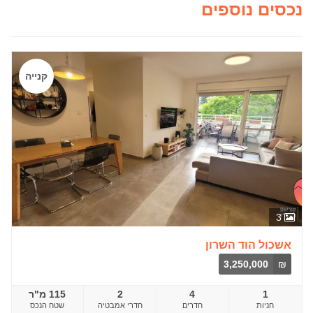
נכסים נוספים
קנייה
3
אשכול הוד השרון
3,250,000
₪
1
4
2
115 מ"ר
חדרים
שטח הנכס