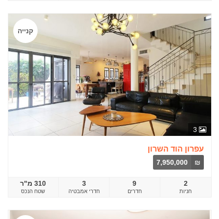
קנייה
3
עפרון הוד השרון
7,950,000
₪
2
9
3
310 מ"ר
חדרים
שטח הנכס