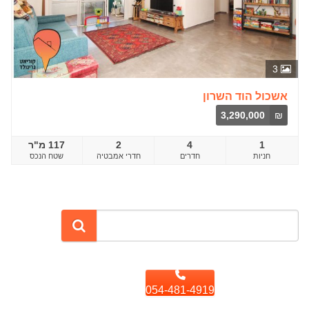
3
אשכול הוד השרון
3,290,000
₪
1
4
2
117 מ"ר
חדרים
שטח הנכס
054-481-4919