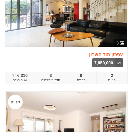
3
עפרון הוד השרון
7,950,000
₪
2
9
3
310 מ"ר
חדרים
שטח הנכס
קנייה