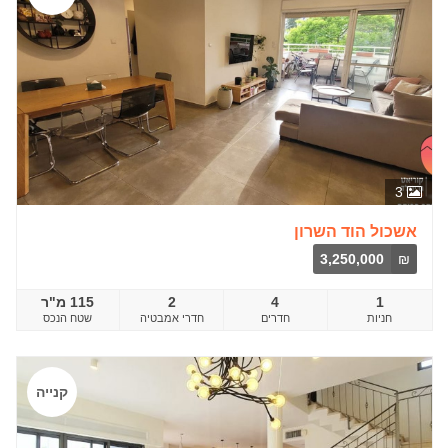
3
אשכול הוד השרון
3,250,000
₪
1
4
2
115 מ"ר
חדרים
שטח הנכס
קנייה