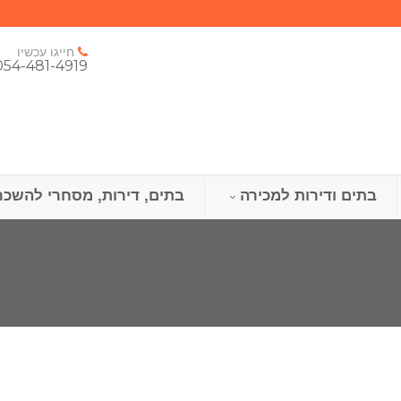
חייגו עכשיו
054-481-4919
בתים ודירות למכירה
בתים, דירות, מסחרי להשכר