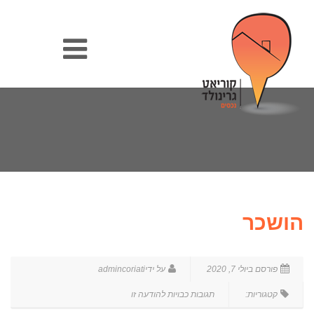
הושכר