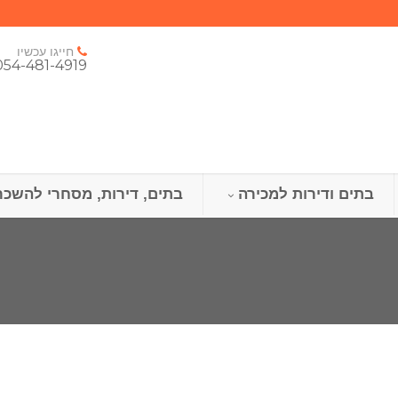
חייגו עכשיו
054-481-4919
בתים ודירות למכירה
בתים, דירות, מסחרי להשכר