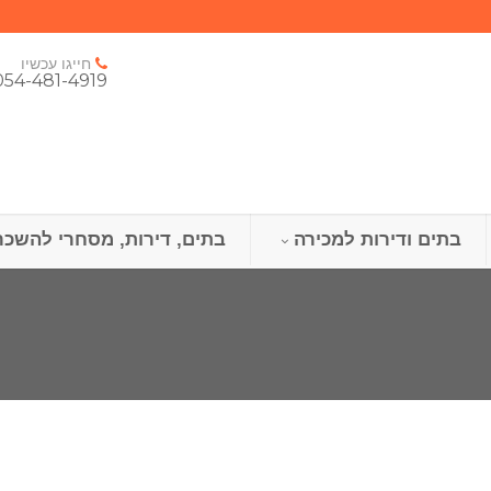
חייגו עכשיו
054-481-4919
בתים ודירות למכירה
בתים, דירות, מסחרי להשכר