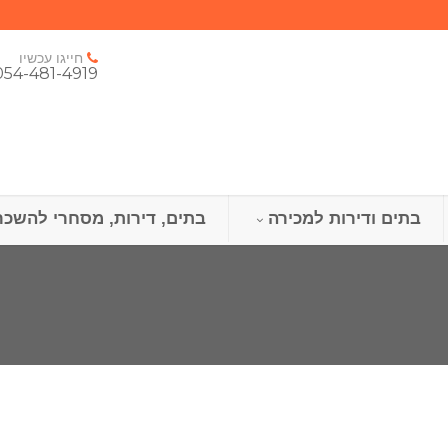
חייגו עכשיו
054-481-4919
בתים ודירות למכירה
בתים, דירות, מסחרי להשכר