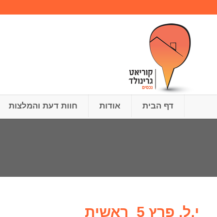
דף הבית
אודות
חוות דעת והמלצות
י.ל. פרץ 5_ראשית