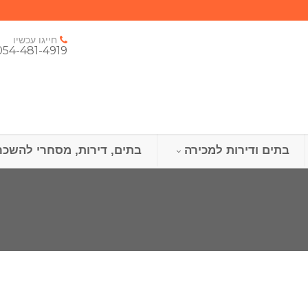
חייגו עכשיו
054-481-4919
בתים ודירות למכירה
בתים, דירות, מסחרי להשכר